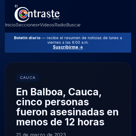
Inicio
Secciones
Videos
Radio
Buscar
▾
Boletín diario
— recibe el resumen de noticias de lunes a
viernes a las 6:00 a.m.
Suscribirme →
CAUCA
En Balboa, Cauca,
cinco personas
fueron asesinadas en
menos de 12 horas
21 de marzo de 2023