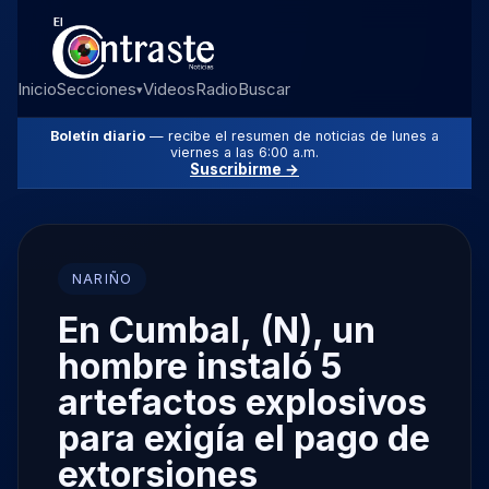
Inicio
Secciones
Videos
Radio
Buscar
▾
Boletín diario
— recibe el resumen de noticias de lunes a
viernes a las 6:00 a.m.
Suscribirme →
NARIÑO
En Cumbal, (N), un
hombre instaló 5
artefactos explosivos
para exigía el pago de
extorsiones