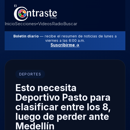
Inicio
Secciones
Videos
Radio
Buscar
▾
Boletín diario
— recibe el resumen de noticias de lunes a
viernes a las 6:00 a.m.
Suscribirme →
DEPORTES
Esto necesita
Deportivo Pasto para
clasificar entre los 8,
luego de perder ante
Medellín