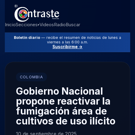
Inicio
Secciones
Videos
Radio
Buscar
▾
Boletín diario
— recibe el resumen de noticias de lunes a
viernes a las 6:00 a.m.
Suscribirme →
COLOMBIA
Gobierno Nacional
propone reactivar la
fumigación área de
cultivos de uso ilícito
10 de septiembre de 2025