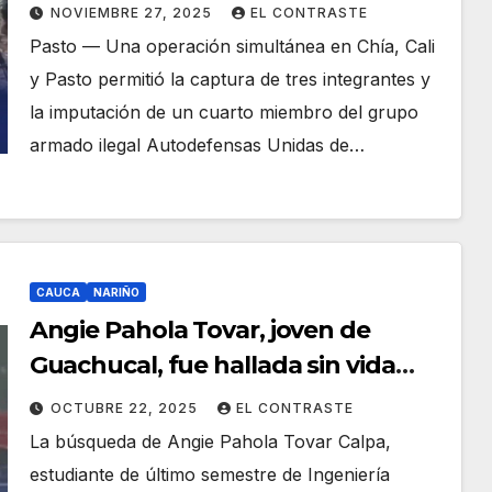
reclutamiento de jóvenes y control
NOVIEMBRE 27, 2025
EL CONTRASTE
criminal en zonas rurales
Pasto — Una operación simultánea en Chía, Cali
y Pasto permitió la captura de tres integrantes y
la imputación de un cuarto miembro del grupo
armado ilegal Autodefensas Unidas de…
CAUCA
NARIÑO
Angie Pahola Tovar, joven de
Guachucal, fue hallada sin vida
tras casi dos meses desaparecida
OCTUBRE 22, 2025
EL CONTRASTE
La búsqueda de Angie Pahola Tovar Calpa,
estudiante de último semestre de Ingeniería