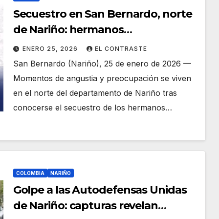
Secuestro en San Bernardo, norte
de Nariño: hermanos
comerciantes fueron llevados a la
ENERO 25, 2026
EL CONTRASTE
fuerza por hombres armados
San Bernardo (Nariño), 25 de enero de 2026 —
Momentos de angustia y preocupación se viven
en el norte del departamento de Nariño tras
conocerse el secuestro de los hermanos…
COLOMBIA
NARIÑO
Golpe a las Autodefensas Unidas
de Nariño: capturas revelan