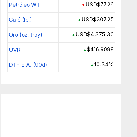
USD$77.26
Petróleo WTI
▼
USD$307.25
Café (lb.)
▲
USD$4,375.30
Oro (oz. troy)
▲
$416.9098
UVR
▲
10.34%
DTF E.A. (90d)
▲