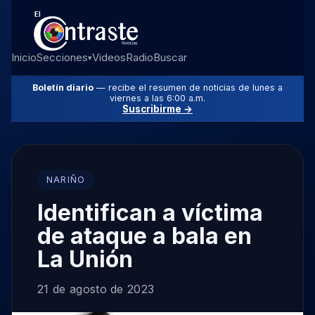
Inicio
Secciones
Videos
Radio
Buscar
▾
Boletín diario
— recibe el resumen de noticias de lunes a
viernes a las 6:00 a.m.
Suscribirme →
NARIÑO
Identifican a víctima
de ataque a bala en
La Unión
21 de agosto de 2023