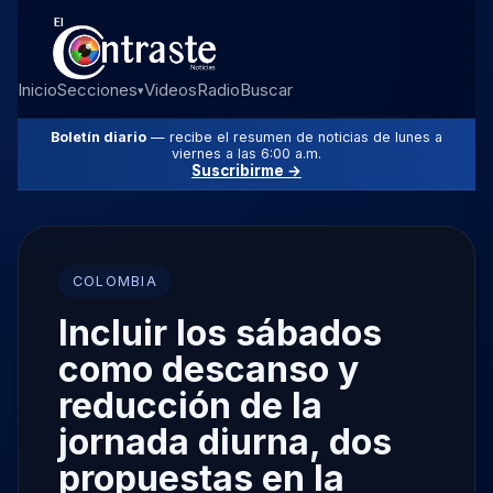
Inicio
Secciones
Videos
Radio
Buscar
▾
Boletín diario
— recibe el resumen de noticias de lunes a
viernes a las 6:00 a.m.
Suscribirme →
COLOMBIA
Incluir los sábados
como descanso y
reducción de la
jornada diurna, dos
propuestas en la