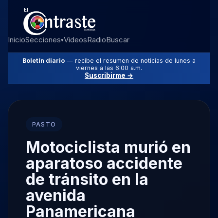
Inicio
Secciones
Videos
Radio
Buscar
▾
Boletín diario
— recibe el resumen de noticias de lunes a
viernes a las 6:00 a.m.
Suscribirme →
PASTO
Motociclista murió en
aparatoso accidente
de tránsito en la
avenida
Panamericana