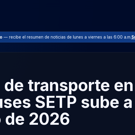
io
— recibe el resumen de noticias de lunes a viernes a las 6:00 a.m.
S
 de transporte en
uses SETP sube a
 de 2026