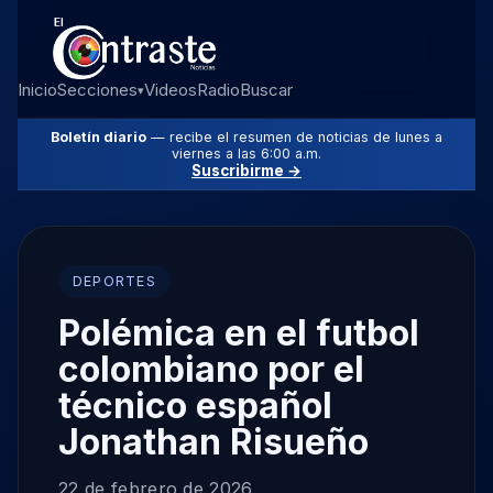
Inicio
Secciones
Videos
Radio
Buscar
▾
Boletín diario
— recibe el resumen de noticias de lunes a
viernes a las 6:00 a.m.
Suscribirme →
DEPORTES
Polémica en el futbol
colombiano por el
técnico español
Jonathan Risueño
22 de febrero de 2026