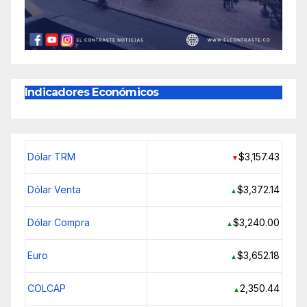
Indicadores Económicos
Dólar TRM
$3,157.43
▼
Dólar Venta
$3,372.14
▲
Dólar Compra
$3,240.00
▲
Euro
$3,652.18
▲
COLCAP
2,350.44
▲