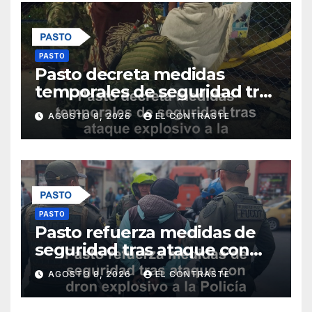
PASTO
Pasto decreta medidas
temporales de seguridad tras
ataque explosivo a la Policía
AGOSTO 8, 2026
EL CONTRASTE
Metropolitana
PASTO
Pasto refuerza medidas de
seguridad tras ataque con
dron explosivo a la Policía
AGOSTO 8, 2026
EL CONTRASTE
Metropolitana