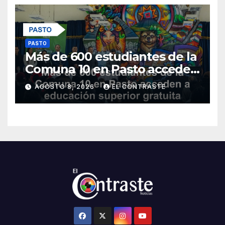
PASTO
Más de 600 estudiantes de la
Comuna 10 en Pasto acceden
a educación superior gratuita
AGOSTO 8, 2026
EL CONTRASTE
con nuevos programas