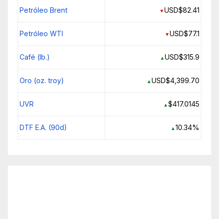
Petróleo Brent
USD$82.41
▼
Petróleo WTI
USD$77.1
▼
Café (lb.)
USD$315.9
▲
Oro (oz. troy)
USD$4,399.70
▲
UVR
$417.0145
▲
DTF E.A. (90d)
10.34%
▲