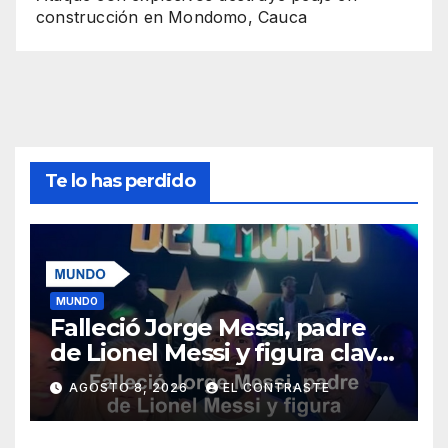
construcción en Mondomo, Cauca
Te lo has perdido
MUNDO
Falleció Jorge Messi, padre
de Lionel Messi y figura clave
en su carrera
AGOSTO 8, 2026
EL CONTRASTE