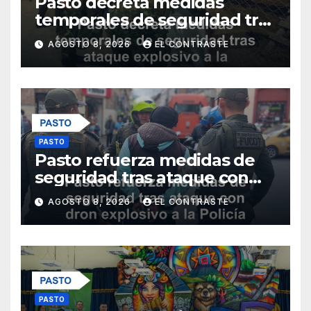
Pasto decreta medidas
temporales de seguridad tras
ataque explosivo a la Policía
AGOSTO 8, 2026
EL CONTRASTE
Metropolitana
PASTO
Pasto refuerza medidas de
seguridad tras ataque con
dron explosivo a la Policía
AGOSTO 8, 2026
EL CONTRASTE
Metropolitana
PASTO