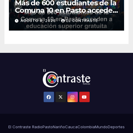
Más de 600 estudiantes de la
Comuna 10 en Pasto acceden
a educación superior gratuita
AGOSTO 8, 2026
EL CONTRASTE
con nuevos programas
El Contraste Radio
Pasto
Nariño
Cauca
Colombia
Mundo
Deportes