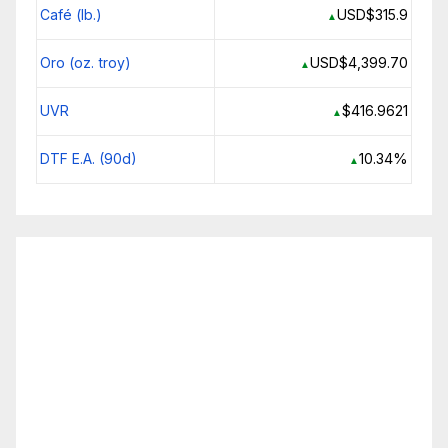
Café (lb.)
USD$315.9
▲
Oro (oz. troy)
USD$4,399.70
▲
UVR
$416.9621
▲
DTF E.A. (90d)
10.34%
▲