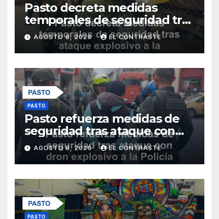
Pasto decreta medidas
temporales de seguridad tras
ataque explosivo a la Policía
AGOSTO 8, 2026
EL CONTRASTE
Metropolitana
PASTO
Pasto refuerza medidas de
seguridad tras ataque con
dron explosivo a la Policía
AGOSTO 8, 2026
EL CONTRASTE
Metropolitana
PASTO