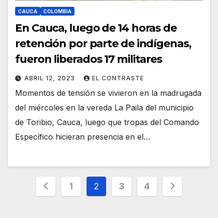
CAUCA
COLOMBIA
En Cauca, luego de 14 horas de
retención por parte de indígenas,
fueron liberados 17 militares
ABRIL 12, 2023
EL CONTRASTE
Momentos de tensión se vivieron en la madrugada
del miércoles en la vereda La Paila del municipio
de Toribio, Cauca, luego que tropas del Comando
Específico hicieran presencia en el…
Paginación
1
2
3
4
de