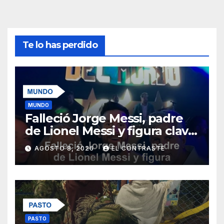
Te lo has perdido
MUNDO
Falleció Jorge Messi, padre
de Lionel Messi y figura clave
en su carrera
AGOSTO 8, 2026
EL CONTRASTE
PASTO