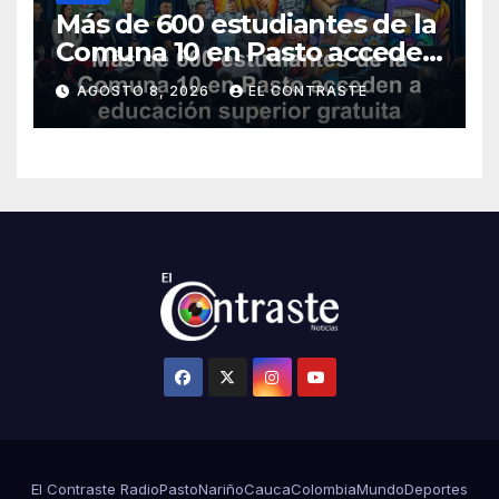
Más de 600 estudiantes de la
Comuna 10 en Pasto acceden
a educación superior gratuita
AGOSTO 8, 2026
EL CONTRASTE
con nuevos programas
El Contraste Radio
Pasto
Nariño
Cauca
Colombia
Mundo
Deportes