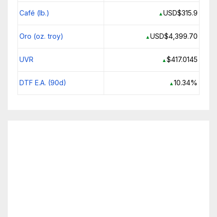
Café (lb.)
USD$315.9
▲
Oro (oz. troy)
USD$4,399.70
▲
UVR
$417.0145
▲
DTF E.A. (90d)
10.34%
▲