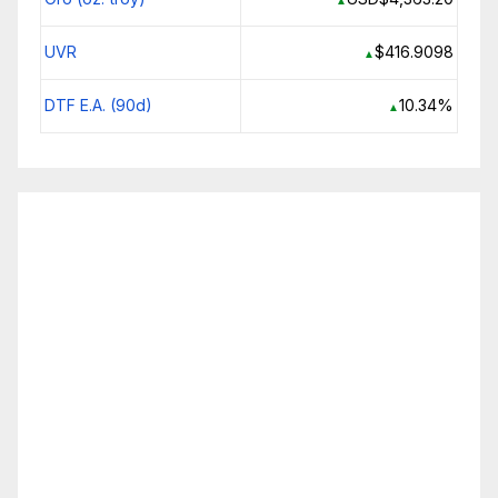
UVR
$416.9098
▲
DTF E.A. (90d)
10.34%
▲