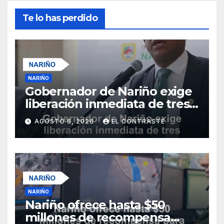
Te lo has perdido
NARIÑO
Gobernador de Nariño exige
liberación inmediata de tres
uniformados secuestrados
AGOSTO 6, 2026
EL CONTRASTE
NARIÑO
Nariño ofrece hasta $50
millones de recompensa