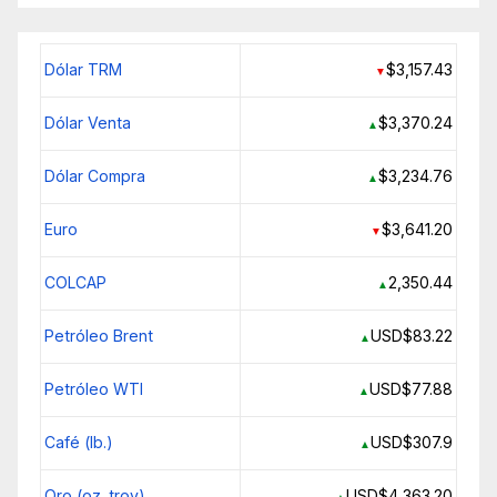
Dólar TRM
$3,157.43
▼
Dólar Venta
$3,370.24
▲
Dólar Compra
$3,234.76
▲
Euro
$3,641.20
▼
COLCAP
2,350.44
▲
Petróleo Brent
USD$83.22
▲
Petróleo WTI
USD$77.88
▲
Café (lb.)
USD$307.9
▲
Oro (oz. troy)
USD$4,363.20
▲