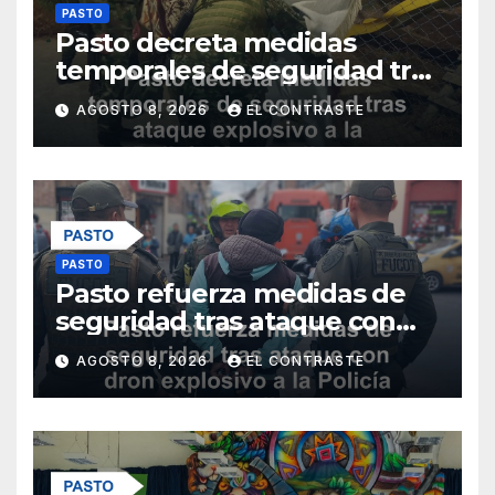
PASTO
Pasto decreta medidas
temporales de seguridad tras
ataque explosivo a la Policía
AGOSTO 8, 2026
EL CONTRASTE
Metropolitana
PASTO
Pasto refuerza medidas de
seguridad tras ataque con
dron explosivo a la Policía
AGOSTO 8, 2026
EL CONTRASTE
Metropolitana