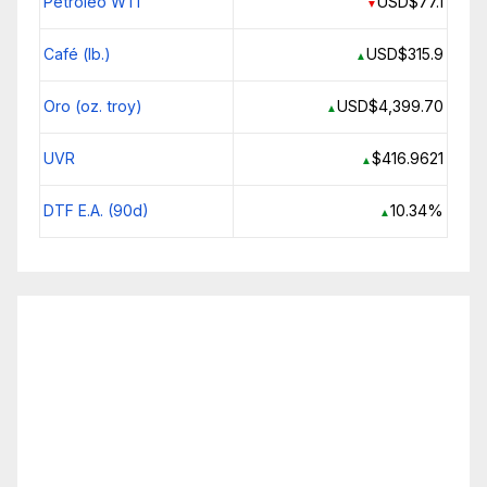
Petróleo WTI
USD$77.1
▼
Café (lb.)
USD$315.9
▲
Oro (oz. troy)
USD$4,399.70
▲
UVR
$416.9621
▲
DTF E.A. (90d)
10.34%
▲