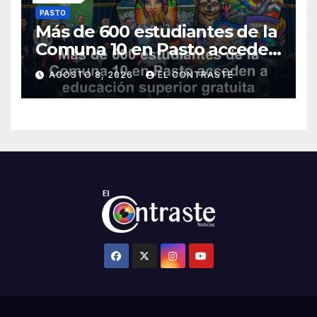
PASTO
Más de 600 estudiantes de la
Comuna 10 en Pasto acceden
a educación superior gratuita
AGOSTO 8, 2026
EL CONTRASTE
con nuevos programas