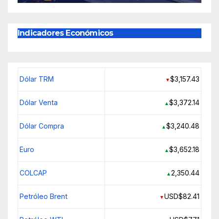
Indicadores Económicos
Dólar TRM
$3,157.43
▼
Dólar Venta
$3,372.14
▲
Dólar Compra
$3,240.48
▲
Euro
$3,652.18
▲
COLCAP
2,350.44
▲
Petróleo Brent
USD$82.41
▼