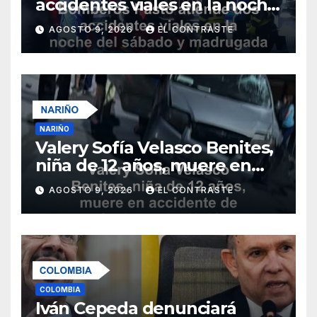
accidentes viales en la noche
del sábado y madrugada del
AGOSTO 9, 2026
EL CONTRASTE
domingo
NARIÑO
Valery Sofía Velasco Benites,
niña de 12 años, muere en
accidente de tránsito en La
AGOSTO 9, 2026
EL CONTRASTE
Unión
COLOMBIA
Iván Cepeda denunciará