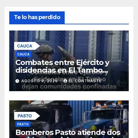
Te lo has perdido
CAUCA
Combates entre Ejército y
disidencias en El Tambo
dejan comunidades
AGOSTO 9, 2026
EL CONTRASTE
confinadas por fuego
cruzado
PASTO
Bomberos Pasto atiende dos