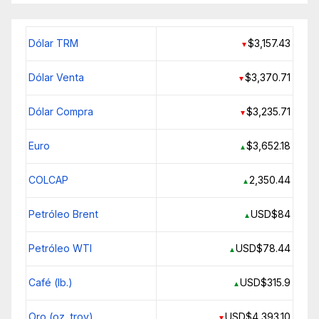
Dólar TRM
$3,157.43
▼
Dólar Venta
$3,370.71
▼
Dólar Compra
$3,235.71
▼
Euro
$3,652.18
▲
COLCAP
2,350.44
▲
Petróleo Brent
USD$84
▲
Petróleo WTI
USD$78.44
▲
Café (lb.)
USD$315.9
▲
Oro (oz. troy)
USD$4,393.10
▼