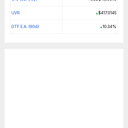
UVR
$417.0145
▲
DTF E.A. (90d)
10.34%
▲