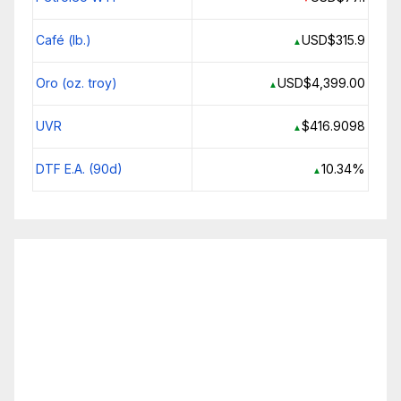
Café (lb.)
USD$315.9
▲
Oro (oz. troy)
USD$4,399.00
▲
UVR
$416.9098
▲
DTF E.A. (90d)
10.34%
▲