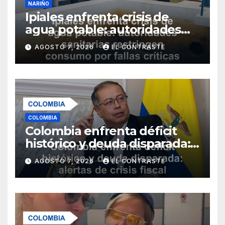
NARIÑO
Ipiales enfrenta crisis de
agua potable: autoridades
sanitarias restringen
AGOSTO 7, 2026
EL CONTRASTE
consumo por fallas críticas
en tratamiento
COLOMBIA
Colombia enfrenta déficit
histórico y deuda disparada:
alertas de crisis fiscal para
AGOSTO 7, 2026
EL CONTRASTE
2026