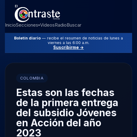
Inicio
Secciones
Videos
Radio
Buscar
▾
Boletín diario
— recibe el resumen de noticias de lunes a
viernes a las 6:00 a.m.
Suscribirme →
COLOMBIA
Estas son las fechas
de la primera entrega
del subsidio Jóvenes
en Acción del año
2023