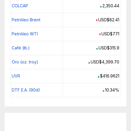
COLCAP
2,350.44
▲
Petróleo Brent
USD$82.41
▼
Petróleo WTI
USD$77.1
▼
Café (lb.)
USD$315.9
▲
Oro (oz. troy)
USD$4,399.70
▲
UVR
$416.9621
▲
DTF E.A. (90d)
10.34%
▲