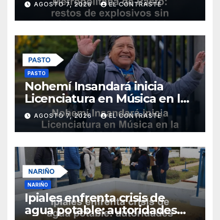
AGOSTO 7, 2026
EL CONTRASTE
heridos ni daños materiales
PASTO
Nohemí Insandará inicia
Licenciatura en Música en la
Universidad de Nariño
AGOSTO 7, 2026
EL CONTRASTE
NARIÑO
Ipiales enfrenta crisis de
agua potable: autoridades