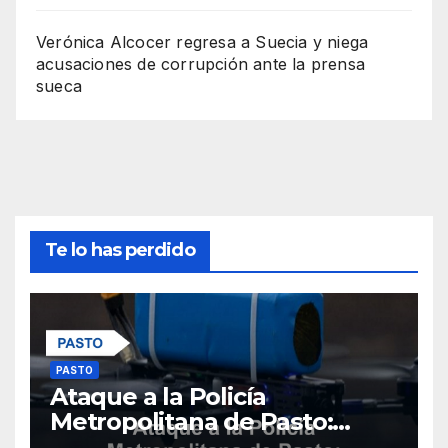
Verónica Alcocer regresa a Suecia y niega
acusaciones de corrupción ante la prensa
sueca
Te lo has perdido
PASTO
Ataque a la Policía
Metropolitana de Pasto:
restos de explosivos sin