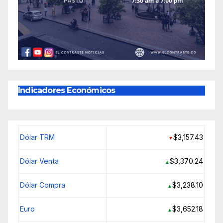
Indicadores Económicos
Dólar TRM
$3,157.43
▼
Dólar Venta
$3,370.24
▲
Dólar Compra
$3,238.10
▲
Euro
$3,652.18
▲