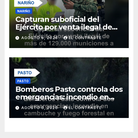
NARIÑO
Capturan suboficial del
Ejército por venta ilegal de
más de 129.000 municiones a
AGOSTO 6, 2026
EL CONTRASTE
grupos armados en Nariño
PASTO
Bomberos Pasto controla dos
emergencias: incendio en
cambuche y fuego forestal
AGOSTO 6, 2026
EL CONTRASTE
en Jongovito