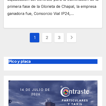
primera fase de la Glorieta de Chapal, la empresa
ganadora fue, Consorcio Vial IP24,…
Paginación
1
2
3
de
entradas
Pico y placa