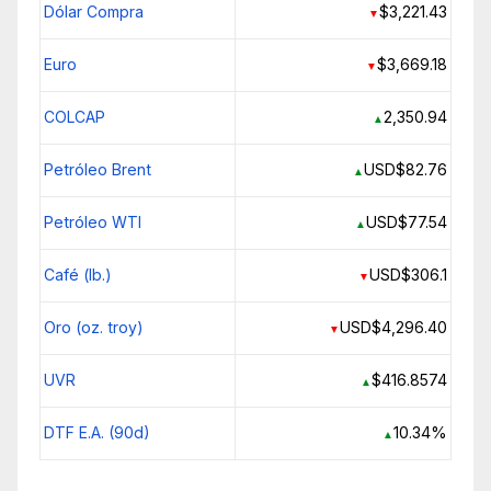
Dólar Compra
$3,221.43
▼
Euro
$3,669.18
▼
COLCAP
2,350.94
▲
Petróleo Brent
USD$82.76
▲
Petróleo WTI
USD$77.54
▲
Café (lb.)
USD$306.1
▼
Oro (oz. troy)
USD$4,296.40
▼
UVR
$416.8574
▲
DTF E.A. (90d)
10.34%
▲