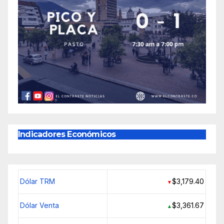
Indicadores Económicos
Dólar TRM
$3,179.40
▼
Dólar Venta
$3,361.67
▲