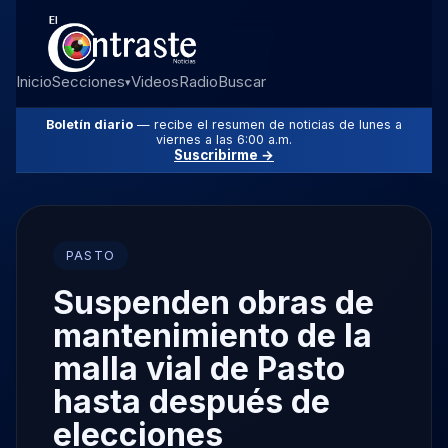
Inicio
Secciones
Videos
Radio
Buscar
▾
Boletín diario
— recibe el resumen de noticias de lunes a
viernes a las 6:00 a.m.
Suscribirme →
PASTO
Suspenden obras de
mantenimiento de la
malla vial de Pasto
hasta después de
elecciones