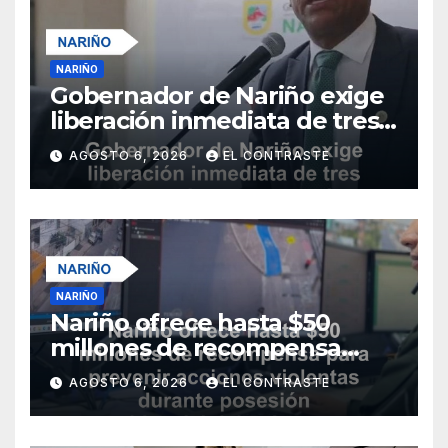
NARIÑO
Gobernador de Nariño exige
liberación inmediata de tres
uniformados secuestrados
AGOSTO 6, 2026
EL CONTRASTE
NARIÑO
Nariño ofrece hasta $50
millones de recompensa
para prevenir acciones
AGOSTO 6, 2026
EL CONTRASTE
violentas durante posesión
presidencial del 7 de agosto