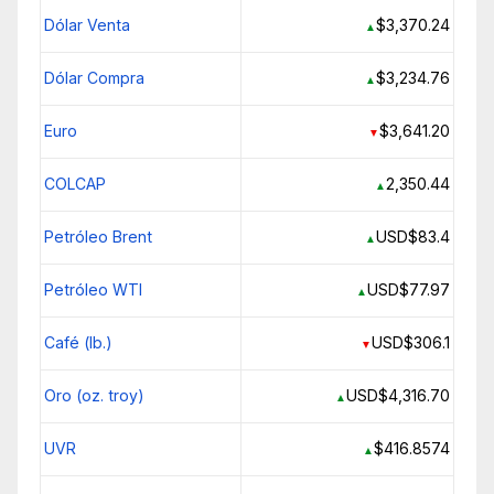
Dólar Venta
$3,370.24
▲
Dólar Compra
$3,234.76
▲
Euro
$3,641.20
▼
COLCAP
2,350.44
▲
Petróleo Brent
USD$83.4
▲
Petróleo WTI
USD$77.97
▲
Café (lb.)
USD$306.1
▼
Oro (oz. troy)
USD$4,316.70
▲
UVR
$416.8574
▲