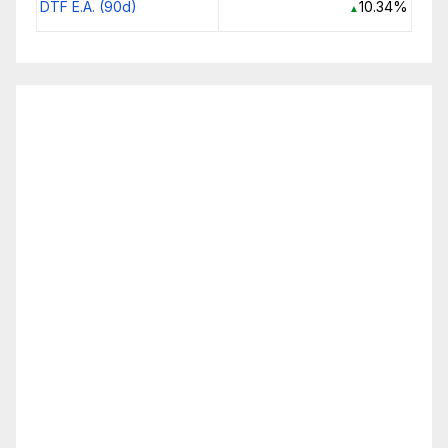
DTF E.A. (90d)
10.34%
▲