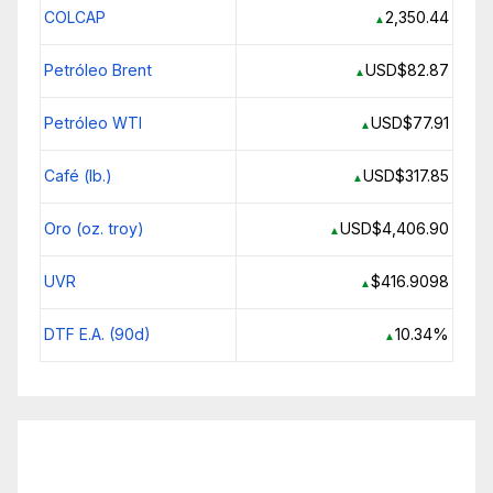
COLCAP
2,350.44
▲
Petróleo Brent
USD$82.87
▲
Petróleo WTI
USD$77.91
▲
Café (lb.)
USD$317.85
▲
Oro (oz. troy)
USD$4,406.90
▲
UVR
$416.9098
▲
DTF E.A. (90d)
10.34%
▲