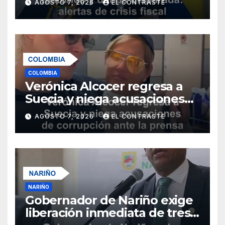
AGOSTO 7, 2026
EL CONTRASTE
2026
COLOMBIA
Verónica Alcocer regresa a
Suecia y niega acusaciones
de corrupción ante la prensa
AGOSTO 7, 2026
EL CONTRASTE
sueca
NARIÑO
Gobernador de Nariño exige
liberación inmediata de tres