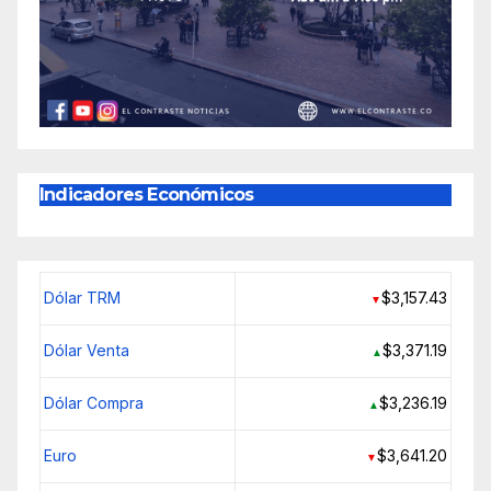
Indicadores Económicos
Dólar TRM
$3,157.43
▼
Dólar Venta
$3,371.19
▲
Dólar Compra
$3,236.19
▲
Euro
$3,641.20
▼