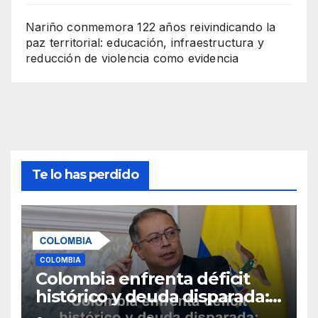
Nariño conmemora 122 años reivindicando la
paz territorial: educación, infraestructura y
reducción de violencia como evidencia
Te lo has perdido
COLOMBIA
Colombia enfrenta déficit
histórico y deuda disparada:
alertas de crisis fiscal para