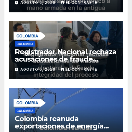
AGOSTO 5, 2026
EL CONTRASTE
COLOMBIA
Registrador Nacional rechaza
acusaciones de fraude
electoral y defiende
AGOSTO 5, 2026
EL CONTRASTE
integridad del proceso
democrático
COLOMBIA
Colombia reanuda
exportaciones de energía