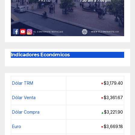
Indicadores Económicos
Dólar TRM
$3,179.40
▼
Dólar Venta
$3,361.67
▼
Dólar Compra
$3,221.90
▲
Euro
$3,669.18
▼