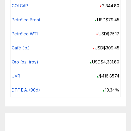
COLCAP
2,344.80
▼
Petróleo Brent
USD$79.45
▲
Petróleo WTI
USD$75.17
▼
Café (lb.)
USD$309.45
▼
Oro (oz. troy)
USD$4,331.80
▲
UVR
$416.8574
▲
DTF E.A. (90d)
10.34%
▲