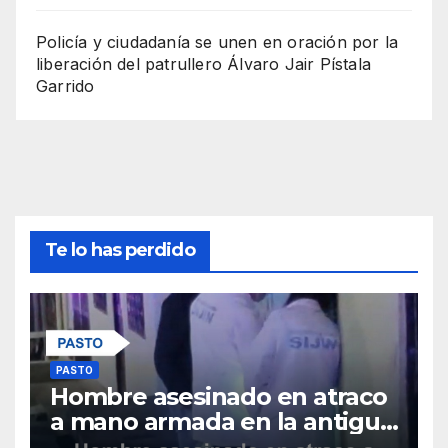
Policía y ciudadanía se unen en oración por la
liberación del patrullero Álvaro Jair Pístala
Garrido
Te lo has perdido
PASTO
Hombre asesinado en atraco
a mano armada en la antigua
salida al norte de Pasto