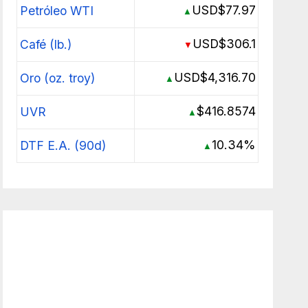
USD$77.97
Petróleo WTI
▲
USD$306.1
Café (lb.)
▼
USD$4,316.70
Oro (oz. troy)
▲
$416.8574
UVR
▲
10.34%
DTF E.A. (90d)
▲