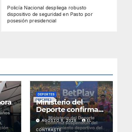
Policía Nacional despliega robusto
dispositivo de seguridad en Pasto por
posesión presidencial
DEPORTES
ora
Ministerio del
Deporte confirma
 paz
suspensión del
AGOSTO 6, 2026
EL
reconocimiento
deportivo del
CONTRASTE