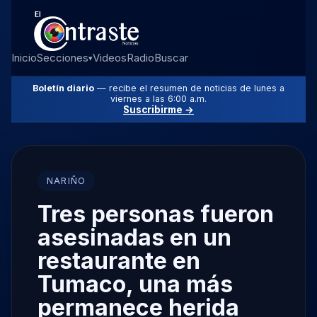
Inicio
Secciones
Videos
Radio
Buscar
▾
Boletín diario
— recibe el resumen de noticias de lunes a
viernes a las 6:00 a.m.
Suscribirme →
NARIÑO
Tres personas fueron
asesinadas en un
restaurante en
Tumaco, una más
permanece herida