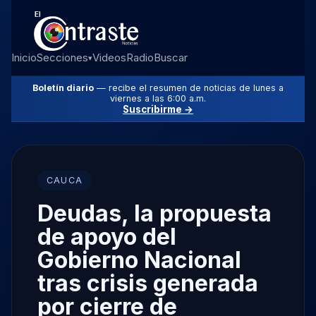
Inicio
Secciones
Videos
Radio
Buscar
▾
Boletín diario
— recibe el resumen de noticias de lunes a
viernes a las 6:00 a.m.
Suscribirme →
CAUCA
Deudas, la propuesta
de apoyo del
Gobierno Nacional
tras crisis generada
por cierre de