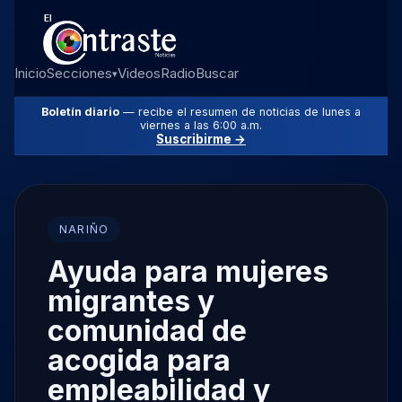
Inicio
Secciones
Videos
Radio
Buscar
▾
Boletín diario
— recibe el resumen de noticias de lunes a
viernes a las 6:00 a.m.
Suscribirme →
NARIÑO
Ayuda para mujeres
migrantes y
comunidad de
acogida para
empleabilidad y