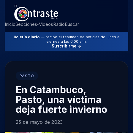
Inicio
Secciones
Videos
Radio
Buscar
▾
Boletín diario
— recibe el resumen de noticias de lunes a
viernes a las 6:00 a.m.
Suscribirme →
PASTO
En Catambuco,
Pasto, una víctima
deja fuerte invierno
25 de mayo de 2023