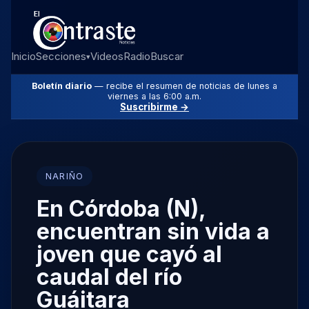
Inicio
Secciones
Videos
Radio
Buscar
▾
Boletín diario
— recibe el resumen de noticias de lunes a
viernes a las 6:00 a.m.
Suscribirme →
NARIÑO
En Córdoba (N),
encuentran sin vida a
joven que cayó al
caudal del río
Guáitara