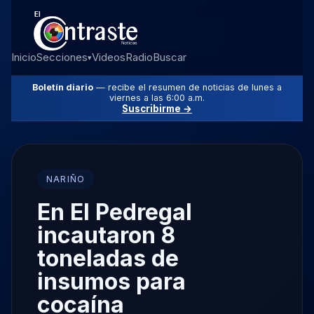
Inicio
Secciones
Videos
Radio
Buscar
▾
Boletín diario
— recibe el resumen de noticias de lunes a
viernes a las 6:00 a.m.
Suscribirme →
NARIÑO
En El Pedregal
incautaron 8
toneladas de
insumos para
cocaína