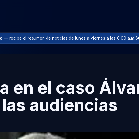
io
— recibe el resumen de noticias de lunes a viernes a las 6:00 a.m.
S
a en el caso Álva
 las audiencias