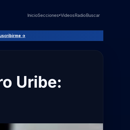
Inicio
Secciones
Videos
Radio
Buscar
▾
uscribirme →
ro Uribe: