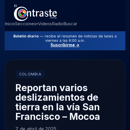
Inicio
Secciones
Videos
Radio
Buscar
▾
Boletín diario
— recibe el resumen de noticias de lunes a
viernes a las 6:00 a.m.
Suscribirme →
COLOMBIA
Reportan varios
deslizamientos de
tierra en la vía San
Francisco – Mocoa
7 de abril de 2025