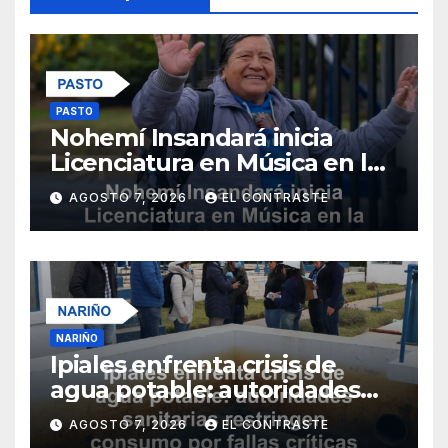
PASTO
Nohemí Insandará inicia
Licenciatura en Música en la
Universidad de Nariño
AGOSTO 7, 2026
EL CONTRASTE
NARIÑO
Ipiales enfrenta crisis de
agua potable: autoridades
sanitarias restringen
AGOSTO 7, 2026
EL CONTRASTE
consumo por fallas críticas