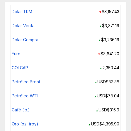
Dólar TRM
$3,157.43
▼
Dólar Venta
$3,371.19
▲
Dólar Compra
$3,236.19
▲
Euro
$3,641.20
▼
COLCAP
2,350.44
▲
Petróleo Brent
USD$83.38
▲
Petróleo WTI
USD$78.04
▲
Café (lb.)
USD$315.9
▲
Oro (oz. troy)
USD$4,395.90
▲