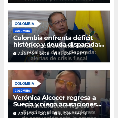
en tratamiento
COLOMBIA
Colombia enfrenta déficit
histórico y deuda disparada:
alertas de crisis fiscal para
AGOSTO 7, 2026
EL CONTRASTE
2026
COLOMBIA
Verónica Alcocer regresa a
Suecia y niega acusaciones
de corrupción ante la prensa
AGOSTO 7, 2026
EL CONTRASTE
sueca