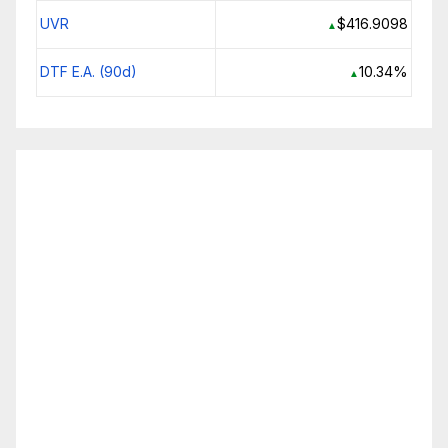
UVR
$416.9098
▲
DTF E.A. (90d)
10.34%
▲