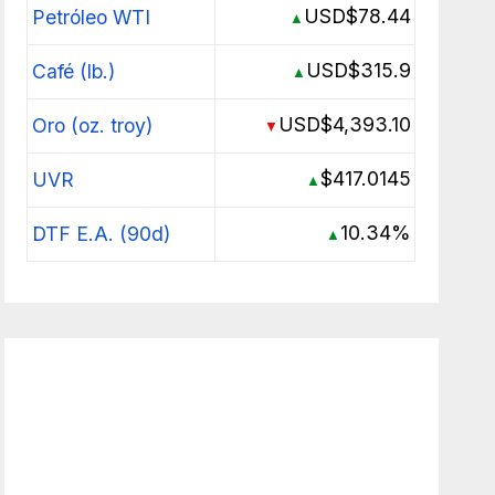
USD$78.44
Petróleo WTI
▲
USD$315.9
Café (lb.)
▲
USD$4,393.10
Oro (oz. troy)
▼
$417.0145
UVR
▲
10.34%
DTF E.A. (90d)
▲