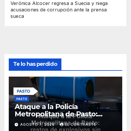
Verónica Alcocer regresa a Suecia y niega
acusaciones de corrupción ante la prensa
sueca
Te lo has perdido
PASTO
Ataque a la Policía
Metropolitana de Pasto:
restos de explosivos sin
AGOSTO 7, 2026
EL CONTRASTE
heridos ni daños materiales