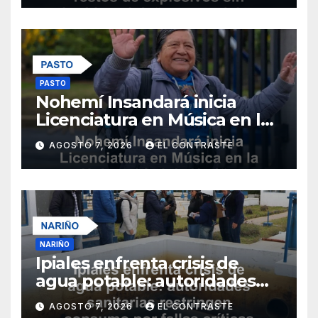
PASTO
Nohemí Insandará inicia
Licenciatura en Música en la
Universidad de Nariño
AGOSTO 7, 2026
EL CONTRASTE
NARIÑO
Ipiales enfrenta crisis de
agua potable: autoridades
sanitarias restringen
AGOSTO 7, 2026
EL CONTRASTE
consumo por fallas críticas