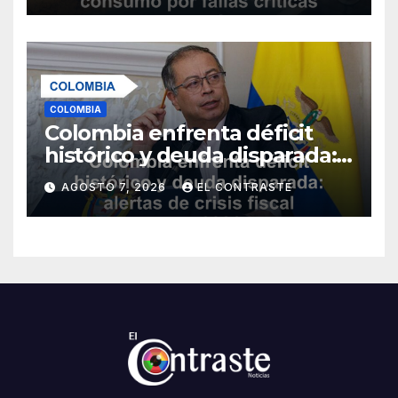
en tratamiento
COLOMBIA
Colombia enfrenta déficit
histórico y deuda disparada:
alertas de crisis fiscal para
AGOSTO 7, 2026
EL CONTRASTE
2026