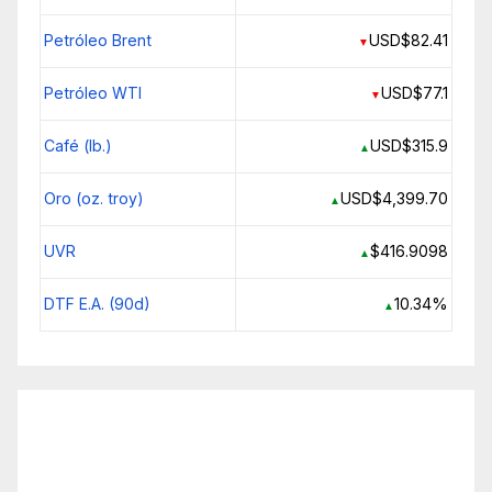
Petróleo Brent
USD$82.41
▼
Petróleo WTI
USD$77.1
▼
Café (lb.)
USD$315.9
▲
Oro (oz. troy)
USD$4,399.70
▲
UVR
$416.9098
▲
DTF E.A. (90d)
10.34%
▲