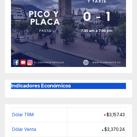
Indicadores Económicos
Dólar TRM
$3,157.43
▼
Dólar Venta
$3,370.24
▲