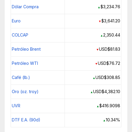
Dólar Compra
$3,234.76
▲
Euro
$3,641.20
▼
COLCAP
2,350.44
▲
Petróleo Brent
USD$81.83
▼
Petróleo WTI
USD$76.72
▼
Café (lb.)
USD$308.85
▲
Oro (oz. troy)
USD$4,382.10
▲
UVR
$416.9098
▲
DTF E.A. (90d)
10.34%
▲