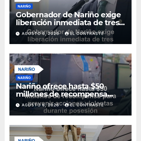
NARIÑO
Gobernador de Nariño exige
liberación inmediata de tres
uniformados secuestrados
AGOSTO 6, 2026
EL CONTRASTE
NARIÑO
Nariño ofrece hasta $50
millones de recompensa
para prevenir acciones
AGOSTO 6, 2026
EL CONTRASTE
violentas durante posesión
presidencial del 7 de agosto