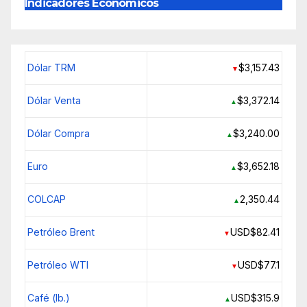
Indicadores Económicos
Dólar TRM
$3,157.43
▼
Dólar Venta
$3,372.14
▲
Dólar Compra
$3,240.00
▲
Euro
$3,652.18
▲
COLCAP
2,350.44
▲
Petróleo Brent
USD$82.41
▼
Petróleo WTI
USD$77.1
▼
Café (lb.)
USD$315.9
▲