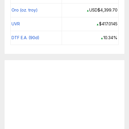
Oro (oz. troy)
USD$4,399.70
▲
UVR
$417.0145
▲
DTF E.A. (90d)
10.34%
▲