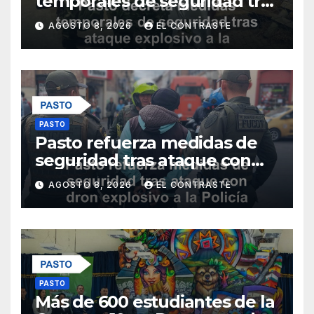
temporales de seguridad tras
ataque explosivo a la Policía
AGOSTO 8, 2026
EL CONTRASTE
Metropolitana
PASTO
Pasto refuerza medidas de
seguridad tras ataque con
dron explosivo a la Policía
AGOSTO 8, 2026
EL CONTRASTE
Metropolitana
PASTO
Más de 600 estudiantes de la