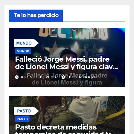
Te lo has perdido
MUNDO
Falleció Jorge Messi, padre
de Lionel Messi y figura clave
en su carrera
AGOSTO 8, 2026
EL CONTRASTE
PASTO
Pasto decreta medidas