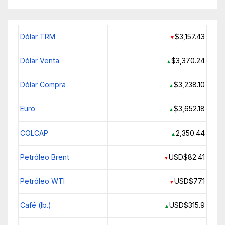
Dólar TRM
$3,157.43
▼
Dólar Venta
$3,370.24
▲
Dólar Compra
$3,238.10
▲
Euro
$3,652.18
▲
COLCAP
2,350.44
▲
Petróleo Brent
USD$82.41
▼
Petróleo WTI
USD$77.1
▼
Café (lb.)
USD$315.9
▲