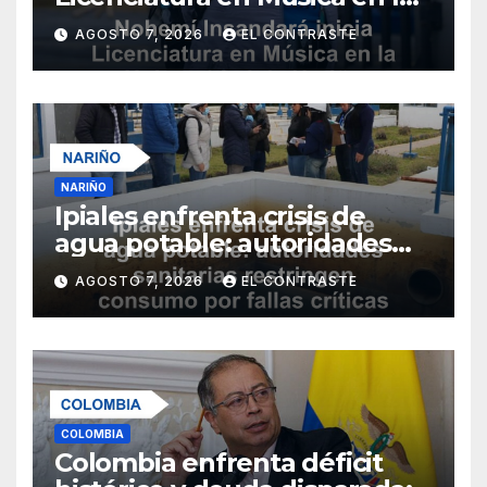
Universidad de Nariño
AGOSTO 7, 2026
EL CONTRASTE
NARIÑO
Ipiales enfrenta crisis de
agua potable: autoridades
sanitarias restringen
AGOSTO 7, 2026
EL CONTRASTE
consumo por fallas críticas
en tratamiento
COLOMBIA
Colombia enfrenta déficit