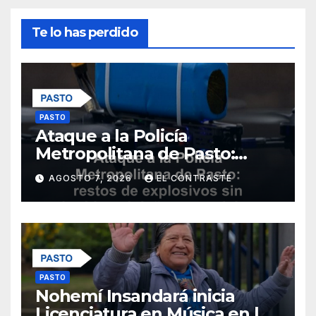
Te lo has perdido
PASTO
Ataque a la Policía
Metropolitana de Pasto:
restos de explosivos sin
AGOSTO 7, 2026
EL CONTRASTE
heridos ni daños materiales
PASTO
Nohemí Insandará inicia
Licenciatura en Música en la