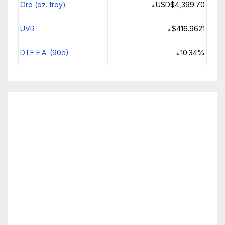
Oro (oz. troy)
USD$4,399.70
▲
UVR
$416.9621
▲
DTF E.A. (90d)
10.34%
▲