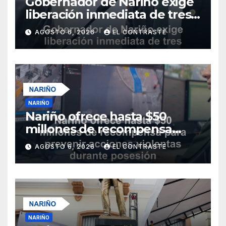
Gobernador de Nariño exige
liberación inmediata de tres
uniformados secuestrados
AGOSTO 6, 2026
EL CONTRASTE
NARIÑO
Nariño ofrece hasta $50
millones de recompensa
para prevenir acciones
AGOSTO 6, 2026
EL CONTRASTE
violentas durante posesión
presidencial del 7 de agosto
NARIÑO