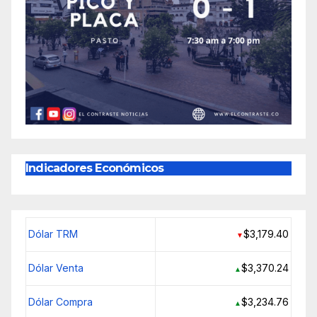
Indicadores Económicos
Dólar TRM
$3,179.40
▼
Dólar Venta
$3,370.24
▲
Dólar Compra
$3,234.76
▲