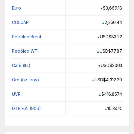
Euro
$3,669.18
▼
COLCAP
2,350.44
▲
Petróleo Brent
USD$83.22
▲
Petróleo WTI
USD$77.87
▲
Café (lb.)
USD$306.1
▼
Oro (oz. troy)
USD$4,312.20
▲
UVR
$416.8574
▲
DTF E.A. (90d)
10.34%
▲