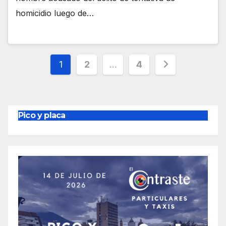
homicidio luego de…
Paginación
1
2
…
4
de
entradas
Pico y placa