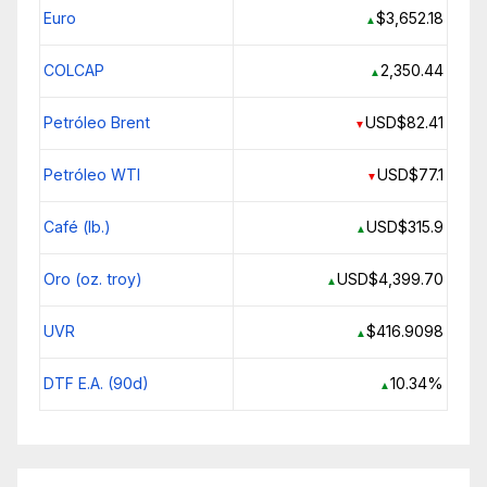
Euro
$3,652.18
▲
COLCAP
2,350.44
▲
Petróleo Brent
USD$82.41
▼
Petróleo WTI
USD$77.1
▼
Café (lb.)
USD$315.9
▲
Oro (oz. troy)
USD$4,399.70
▲
UVR
$416.9098
▲
DTF E.A. (90d)
10.34%
▲