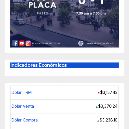
Indicadores Económicos
Dólar TRM
$3,157.43
▼
Dólar Venta
$3,370.24
▲
Dólar Compra
$3,238.10
▲